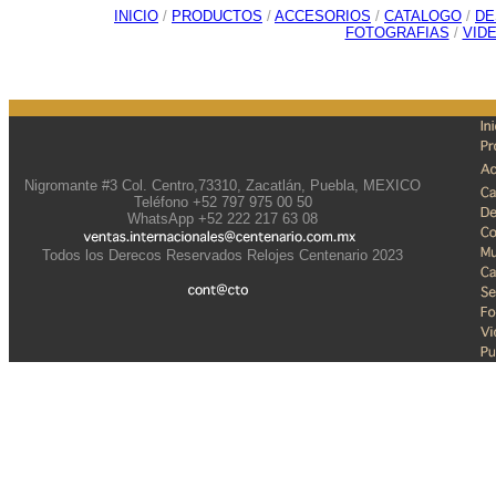
INICIO
/
PRODUCTOS
/
ACCESORIOS
/
CATALOGO
/
DE
FOTOGRAFIAS
/
VID
Nigromante #3 Col. Centro,73310, Zacatlán, Puebla, MEXICO
Teléfono +52 797 975 00 50
WhatsApp +52 222 217 63 08
Todos los Derecos Reservados Relojes Centenario 2023