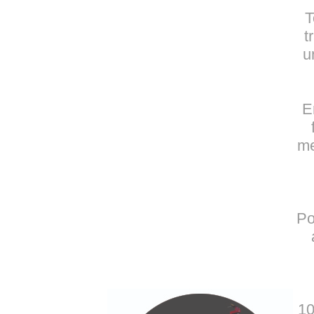
T
t
u
E
me
Po
10