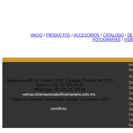
INICIO
/
PRODUCTOS
/
ACCESORIOS
/
CATALOGO
/
DE
FOTOGRAFIAS
/
VID
Nigromante #3 Col. Centro,73310, Zacatlán, Puebla, MEXICO
Teléfono +52 797 975 00 50
WhatsApp +52 222 217 63 08
Todos los Derecos Reservados Relojes Centenario 2023