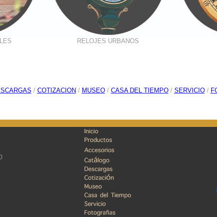
LES
RELOJES URBANOS
ESCARGAS
/
COTIZACION
/
MUSEO
/
CASA DEL TIEMPO
/
SERVICIO
/
F
O