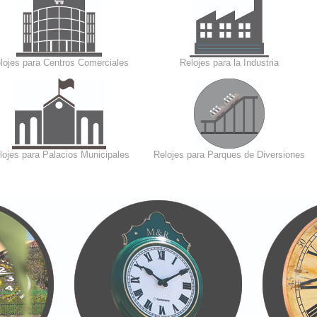
lojes para Centros Comerciales
Relojes para la Industria
lojes para Palacios Municipales
Relojes para Parques de Diversiones