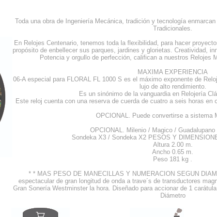
Toda una obra de Ingeniería Mecánica, tradición y tecnología enmarcan
Tradicionales.
En Relojes Centenario, tenemos toda la flexibilidad, para hacer proyect
propósito de enbellecer sus parques, jardines y glorietas. Creatividad, in
Potencia y orgullo de perfección, califican a nuestros Reloje
MAXIMA EXPERIENCIA
06-A especial para FLORAL FL 1000 S es el máximo exponente de Reloj
lujo de alto rendimiento.
Es un sinónimo de la vanguardia en Relojería Cl
Este reloj cuenta con una reserva de cuerda de cuatro a seis horas en c
OPCIONAL. Puede convertirse a sistem
OPCIONAL. Milenio / Magico / Guadalupano /
Sondeka X3 / Sondeka X2 PESOS Y DIMENSIONES
Altura 2.00 m.
Ancho 0.65 m.
Peso 181 kg .
* * MAS PESO DE MANECILLAS Y NUMERACION SEGUN DIAMETRO
espectacular de gran longitud de onda a trave´s de transductores magn
Gran Sonería Westminster la hora. Diseñado para accionar de 1 carátu
Diámetro