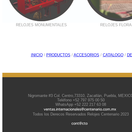
RELOJES MONUMENTALES
RELOJES FLORA
INICIO
/
PRODUCTOS
/
ACCESORIOS
/
CATALOGO
/
D
Nigromante #3 Col. Centro,73310, Zacatlán, Puebla, MEXIC
Teléfono +52 797 975 00 50
WhatsApp +52 222 217 63 08
Todos los Derecos Reservados Relojes Centenario 2023