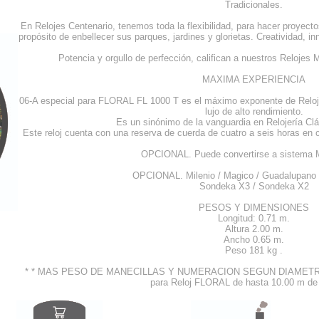
Tradicionales.
En Relojes Centenario, tenemos toda la flexibilidad, para hacer proyect
propósito de enbellecer sus parques, jardines y glorietas. Creatividad, in
Potencia y orgullo de perfección, califican a nuestros Reloje
MAXIMA EXPERIENCIA
06-A especial para FLORAL FL 1000 T es el máximo exponente de Reloj
lujo de alto rendimiento.
Es un sinónimo de la vanguardia en Relojería Cl
Este reloj cuenta con una reserva de cuerda de cuatro a seis horas en c
OPCIONAL. Puede convertirse a sistem
OPCIONAL. Milenio / Magico / Guadalupano /
Sondeka X3 / Sondeka X2
PESOS Y DIMENSIONES
Longitud: 0.71 m.
Altura 2.00 m.
Ancho 0.65 m.
Peso 181 kg .
* * MAS PESO DE MANECILLAS Y NUMERACION SEGUN DIAMETRO Dis
para Reloj FLORAL de hasta 10.00 m de