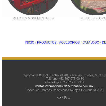
RELOJES MONUMENTALES
RELOJES FLORA
INICIO
/
PRODUCTOS
/
ACCESORIOS
/
CATALOGO
/
D
Nigromante #3 Col. Centro,73310, Zacatlán, Puebla, MEXIC
Teléfono +52 797 975 00 50
WhatsApp +52 222 217 63 08
Todos los Derecos Reservados Relojes Centenario 2023