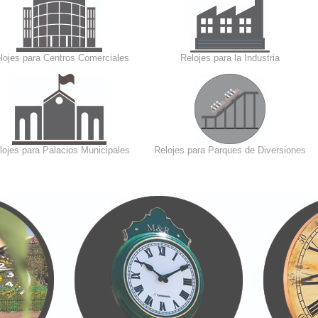
lojes para Centros Comerciales
Relojes para la Industria
lojes para Palacios Municipales
Relojes para Parques de Diversiones