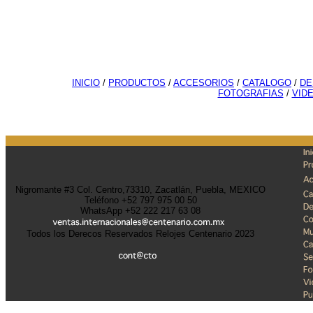
INICIO
/
PRODUCTOS
/
ACCESORIOS
/
CATALOGO
/
DE
FOTOGRAFIAS
/
VID
Nigromante #3 Col. Centro,73310, Zacatlán, Puebla, MEXICO
Teléfono +52 797 975 00 50
WhatsApp +52 222 217 63 08
Todos los Derecos Reservados Relojes Centenario 2023