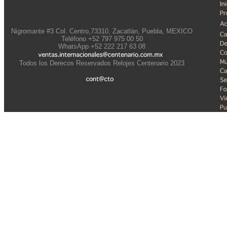
Nigromante #3 Col. Centro,73310, Zacatlán, Puebla, MEXICO
Teléfono +52 797 975 00 50
WhatsApp +52 222 217 63 08
Todos los Derecos Reservados Relojes Centenario 2023