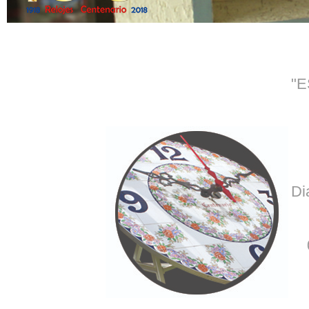
"E
Di