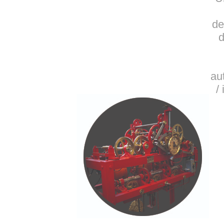
de
d
au
/