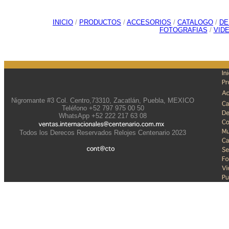
INICIO
/
PRODUCTOS
/
ACCESORIOS
/
CATALOGO
/
DE
FOTOGRAFIAS
/
VID
Nigromante #3 Col. Centro,73310, Zacatlán, Puebla, MEXICO
Teléfono +52 797 975 00 50
WhatsApp +52 222 217 63 08
Todos los Derecos Reservados Relojes Centenario 2023