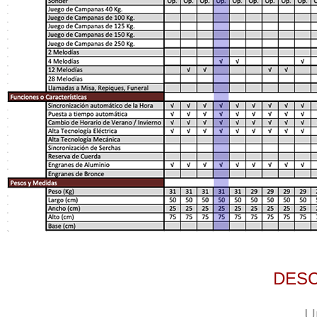
DES
U