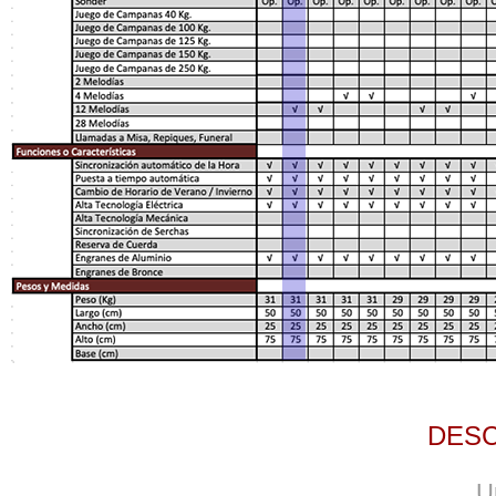
DES
U