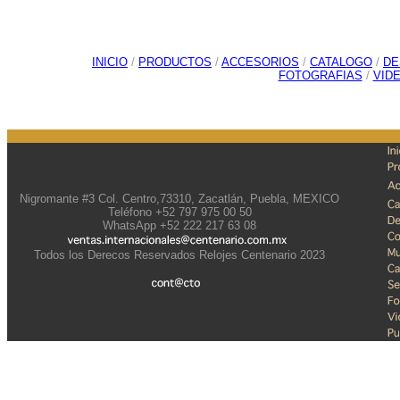
INICIO
/
PRODUCTOS
/
ACCESORIOS
/
CATALOGO
/
DE
FOTOGRAFIAS
/
VID
Nigromante #3 Col. Centro,73310, Zacatlán, Puebla, MEXICO
Teléfono +52 797 975 00 50
WhatsApp +52 222 217 63 08
Todos los Derecos Reservados Relojes Centenario 2023