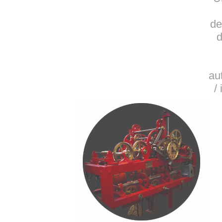
de
d
au
/